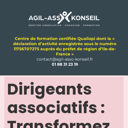
Centre de formation certifiée Qualiopi dont la «
déclaration d’activité enregistrée sous le numéro
11756707275 auprès du préfet de région d’Ile-de-
France »
contact@agil-asso-konseil.fr
01 88 31 23 19
Dirigeants
associatifs :
Transformez