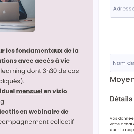
ur les fondamentaux de la
tions avec accès à vie
-learning dont 3h30 de cas
Moyen
liqués).
iduel
mensuel
en visio
Détail
ng
ctifs en webinaire de
Vos données 
compagnement collectif
votre achat 
dans le resp