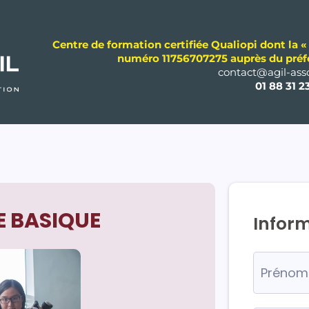
Centre de formation certifiée Qualiopi dont la « 
numéro 11756707275 auprès du préfe
contact@agil-asso
01 88 31 2
E BASIQUE
Inform