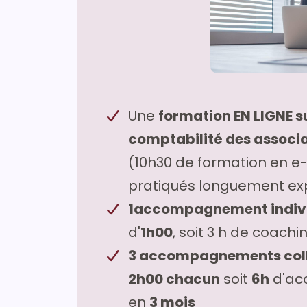
Une
formation EN LIGNE s
comptabilité des associa
(10h30 de formation en e
pratiqués longuement exp
1accompagnement indiv
d'
1h00
, soit 3 h de coachi
3 accompagnements colle
2h00 chacun
soit
6h
d'ac
en
3 mois