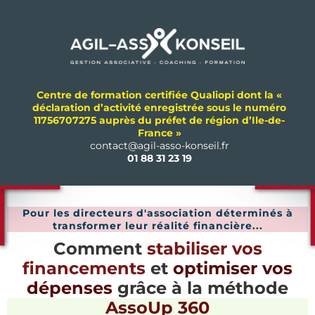
Centre de formation certifiée Qualiopi dont la «
déclaration d’activité enregistrée sous le numéro
11756707275 auprès du préfet de région d’Ile-de-
France »
contact@agil-asso-konseil.fr
01 88 31 23 19
Pour les directeurs d'association déterminés à
transformer leur réalité financière...
Comment
stabiliser vos
financements
et
optimiser vos
dépenses
grâce à la méthode
AssoUp 360