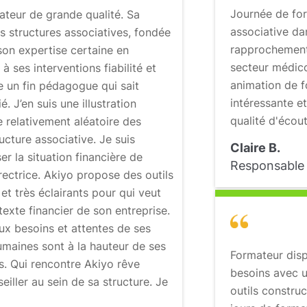
Journée de fo
teur de grande qualité. Sa
associative da
 structures associatives, fondée
rapprochement
 son expertise certaine en
secteur médico
à ses interventions fiabilité et
animation de 
e un fin pédagogue qui sait
intéressante e
é. J’en suis une illustration
qualité d'éco
e relativement aléatoire des
cture associative. Je suis
Claire B.
r la situation financière de
Responsable 
directrice. Akiyo propose des outils
n et très éclairants pour qui veut
texte financier de son entreprise.
aux besoins et attentes de ses
humaines sont à la hauteur de ses
Formateur disp
. Qui rencontre Akiyo rêve
besoins avec 
iller au sein de sa structure. Je
outils construc