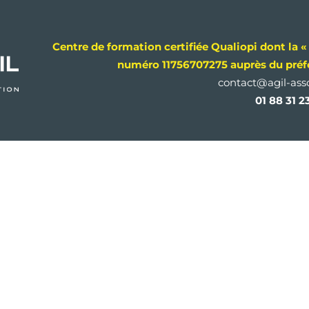
Centre de formation certifiée Qualiopi dont la « 
numéro 11756707275 auprès du préfe
contact@agil-asso
01 88 31 2