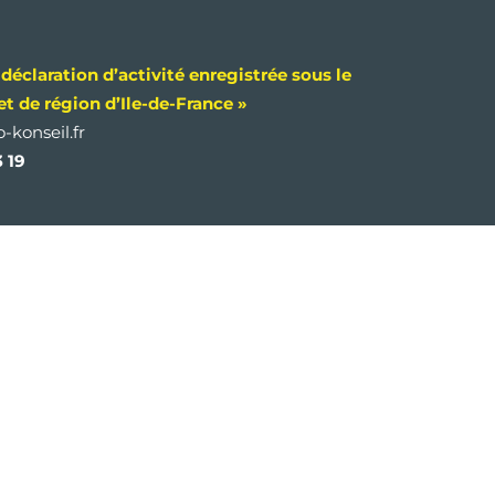
déclaration d’activité enregistrée sous le
t de région d’Ile-de-France »
-konseil.fr
3 19