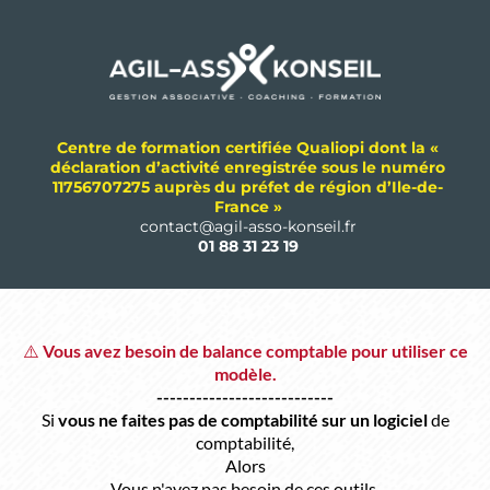
Centre de formation certifiée Qualiopi dont la «
déclaration d’activité enregistrée sous le numéro
11756707275 auprès du préfet de région d’Ile-de-
France »
contact@agil-asso-konseil.fr
01 88 31 23 19
⚠️
Vous avez besoin de balance comptable pour utiliser ce
modèle.
---------------------------
Si
vous ne faites pas de comptabilité sur un logiciel
de
comptabilité,
Alors
Vous n'avez pas besoin de ces outils.