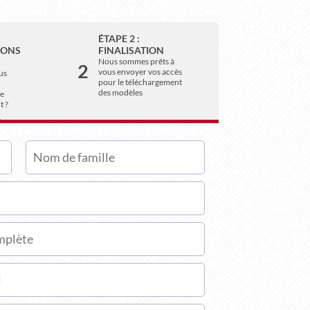
ÉTAPE 2 :
IONS
FINALISATION
Nous sommes prêts à
2
vous envoyer vos accès
us
pour le téléchargement
des modèles
de
t ?