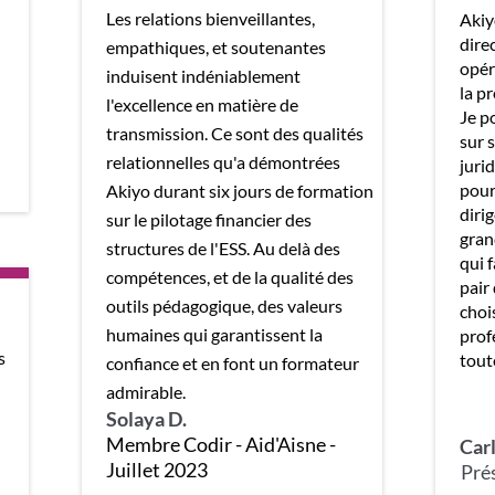
Les relations bienveillantes,
Akiy
dire
empathiques, et soutenantes
opér
induisent indéniablement
la p
l'excellence en matière de
Je p
transmission. Ce sont des qualités
sur 
relationnelles qu'a démontrées
juri
pour
Akiyo durant six jours de formation
dirig
sur le pilotage financier des
gran
structures de l'ESS. Au delà des
qui 
compétences, et de la qualité des
pair
outils pédagogique, des valeurs
choi
humaines qui garantissent la
prof
s
toute
confiance et en font un formateur
admirable.
Solaya D.
Membre Codir - Aid'Aisne -
Carl
Juillet 2023
Pré