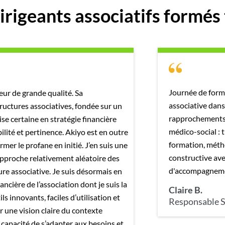
irigeants associatifs formés
Journée de form
r de grande qualité. Sa
associative dans
uctures associatives, fondée sur un
rapprochements 
ise certaine en stratégie financière
médico-social : 
ilité et pertinence. Akiyo est en outre
formation, méth
mer le profane en initié. J’en suis une
constructive ave
e approche relativement aléatoire des
d'accompagnem
re associative. Je suis désormais en
ancière de l’association dont je suis la
Claire B.
ls innovants, faciles d’utilisation et
Responsable S
r une vision claire du contexte
la capacité de s’adapter aux besoins et