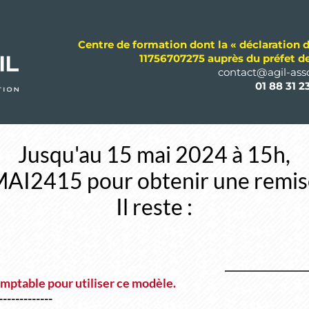
Centre de formation dont la « déclaration d
11756707275 auprès du préfet de
contact@agil-asso
01 88 31 2
Jusqu'au 15 mai 2024 à 15h,
e MAI2415 pour obtenir une remis
Il reste :
mptable pour utiliser ce modèle.
-------------