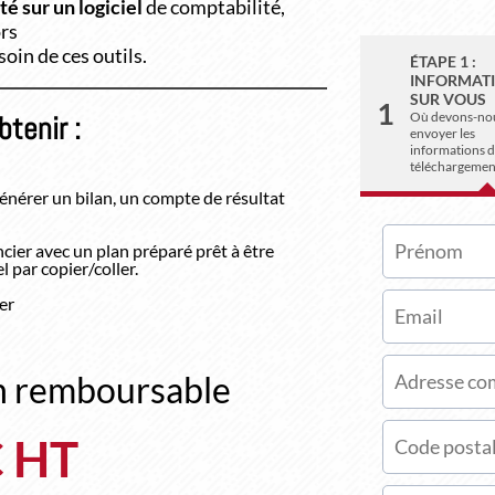
é sur un logiciel
de comptabilité,
rs
oin de ces outils.
ÉTAPE 1 :
INFORMAT
SUR VOUS
1
Où devons-no
btenir :
envoyer les
informations 
téléchargemen
énérer un bilan, un compte de résultat
cier avec un plan préparé prêt à être
 par copier/coller.
er
on remboursable
€ HT